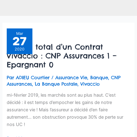
Rachat
Mar
27
total
Rachat total d’un Contrat
d’un
2020
Vivaccio : CNP Assurances 1 –
Contrat
Vivaccio
Epargnant 0
:
CNP
Par
ADIEU Courtier
/
Assurance Vie
,
Banque
,
CNP
Assurances
Assurances
,
La Banque Postale
,
Vivaccio
1
mi-février 2019, les marchés sont au plus haut. C’est
–
décidé : il est temps d’empocher les gains de notre
Epargnant
assurance vie ! Mais l’assureur a décidé d’en faire
0
autrement… son obstruction provoque 30% de perte sur
nos UC !