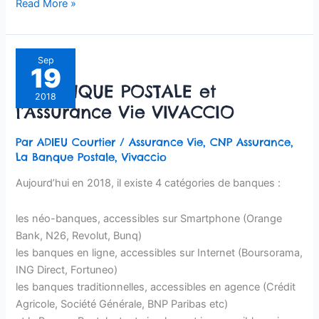
Read More »
La
Sep
19
BANQUE
La BANQUE POSTALE et
POSTALE
2018
l’Assurance Vie VIVACCIO
et
l’Assurance
Par
ADIEU Courtier
/
Assurance Vie
,
CNP Assurance
,
Vie
La Banque Postale
,
Vivaccio
VIVACCIO
Aujourd’hui en 2018, il existe 4 catégories de banques :
les néo-banques, accessibles sur Smartphone (Orange
Bank, N26, Revolut, Bunq)
les banques en ligne, accessibles sur Internet (Boursorama,
ING Direct, Fortuneo)
les banques traditionnelles, accessibles en agence (Crédit
Agricole, Société Générale, BNP Paribas etc)