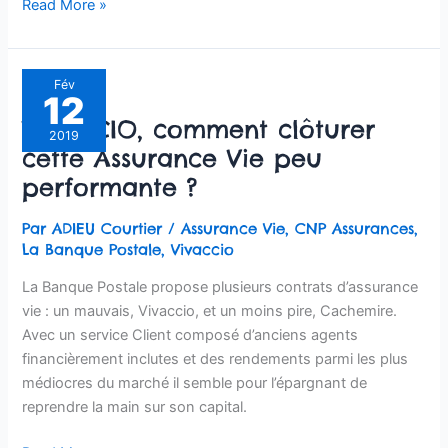
Read More »
VIVACCIO,
Fév
12
comment
VIVACCIO, comment clôturer
clôturer
2019
cette Assurance Vie peu
cette
Assurance
performante ?
Vie
peu
Par
ADIEU Courtier
/
Assurance Vie
,
CNP Assurances
,
performante
La Banque Postale
,
Vivaccio
?
La Banque Postale propose plusieurs contrats d’assurance
vie : un mauvais, Vivaccio, et un moins pire, Cachemire.
Avec un service Client composé d’anciens agents
financièrement inclutes et des rendements parmi les plus
médiocres du marché il semble pour l’épargnant de
reprendre la main sur son capital.