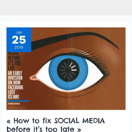
« How
Jan
25
to
fix
2019
SOCIAL
MEDIA
before
it’s
too
late »
« How to fix SOCIAL MEDIA
before it’s too late »