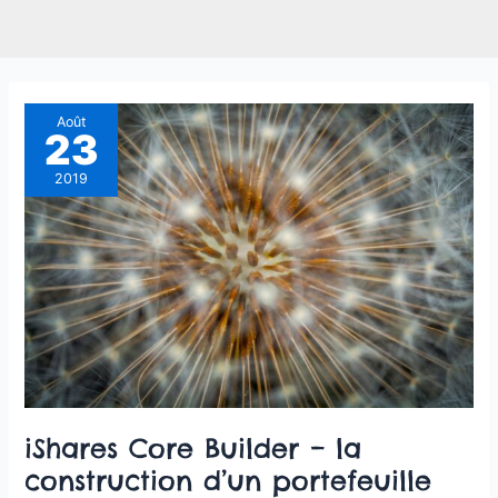
iShares
Août
23
Core
Builder
2019
–
la
construction
d’un
portefeuille
d’ETF
selon
BlackRock
iShares Core Builder – la
construction d’un portefeuille