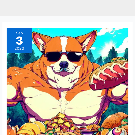
Budget
Sep
3
Protéines
2023