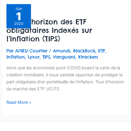
Tour
Juin
1
d’horizon
Tour d’horizon des ETF
des
2020
obligataires Indexés sur
ETF
obligataires
l’Inflation (TIPS)
Indexés
sur
Par
ADIEU Courtier
/
Amundi
,
BlackRock
,
ETF
,
l’Inflation
Inflation
,
Lyxor
,
TIPS
,
Vanguard
,
Xtrackers
(TIPS)
Alors que les économies post-COVID jouent la carte de la
création monétaire, il nous semble opportun de protéger la
part obligataire d’un portefeuille de l’inflation. Tour d’horizon
du marché des ETF UCITS.
Read More »