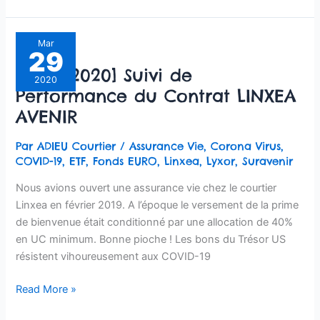
[mars
Mar
29
2020]
[mars 2020] Suivi de
Suivi
2020
Performance du Contrat LINXEA
de
Performance
AVENIR
du
Contrat
Par
ADIEU Courtier
/
Assurance Vie
,
Corona Virus
,
LINXEA
COVID-19
,
ETF
,
Fonds EURO
,
Linxea
,
Lyxor
,
Suravenir
AVENIR
Nous avions ouvert une assurance vie chez le courtier
Linxea en février 2019. A l’époque le versement de la prime
de bienvenue était conditionné par une allocation de 40%
en UC minimum. Bonne pioche ! Les bons du Trésor US
résistent vihoureusement aux COVID-19
Read More »