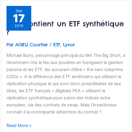
Que
Sep
17
contient
Que contient un ETF synthétique
un
2019
?
ETF
synthétique
Par
ADIEU Courtier
/
ETF
,
Lyxor
?
Michael Burry, personnage principal du film The Big Short, a
récemment mis le feu aux poudres en fustigeant la gestion
passive et les ETF, les accusant d’être « the next subprime
CDOs ». A la différence des ETF américains qui utilisent la
réplication physique et qui sont donc propriétaires de leur
titres, les ETF français « éligibles PEA » utilisent la
réplication synthétique pour suivre des indices extra
européen, via des contrats de swap. Mais l’investisseur
connait-il la contrepartie détentrice du contrat ?
Read More »