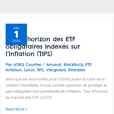
Tour
Juin
1
d’horizon
Tour d’horizon des ETF
des
2020
obligataires Indexés sur
ETF
obligataires
l’Inflation (TIPS)
Indexés
sur
Par
ADIEU Courtier
/
Amundi
,
BlackRock
,
ETF
,
l’Inflation
Inflation
,
Lyxor
,
TIPS
,
Vanguard
,
Xtrackers
(TIPS)
Alors que les économies post-COVID jouent la carte de la
création monétaire, il nous semble opportun de protéger la
part obligataire d’un portefeuille de l’inflation. Tour d’horizon
du marché des ETF UCITS.
Read More »