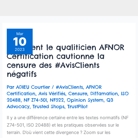
Comment
Mar
10
le
Comment le qualiticien AFNOR
qualiticien
2023
Certification cautionne la
AFNOR
Certification
censure des #AvisClients
cautionne
négatifs
la
censure
Par
ADIEU Courtier
/
#AvisClients
,
AFNOR
des
Certification
,
Avis Vérifiés
,
Censure
,
Diffamation
,
ISO
#AvisClients
20488
,
NF Z74-501
,
NF522
,
Opinion System
,
Q3
négatifs
Advocacy
,
Trusted Shops
,
TrustPilot
Il y a une différence certaine entre les textes normatifs (NF
Z74-501, ISO 20488) et les pratiques observées sur le
terrain. D’où vient cette divergence ? Zoom sur les